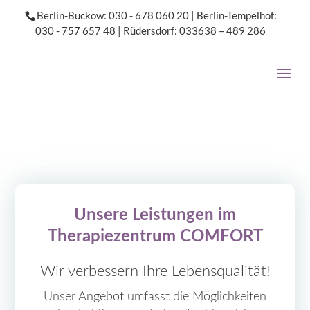
S
Berlin-Buckow: 030 - 678 060 20
|
Berlin-Tempelhof:
k
030 - 757 657 48
|
Rüdersdorf: 033638 – 489 286
i
p
t
o
c
o
n
t
e
n
t
Unsere Leistungen im
Therapiezentrum COMFORT
Wir verbessern Ihre Lebensqualität!
Unser Angebot umfasst die Möglichkeiten