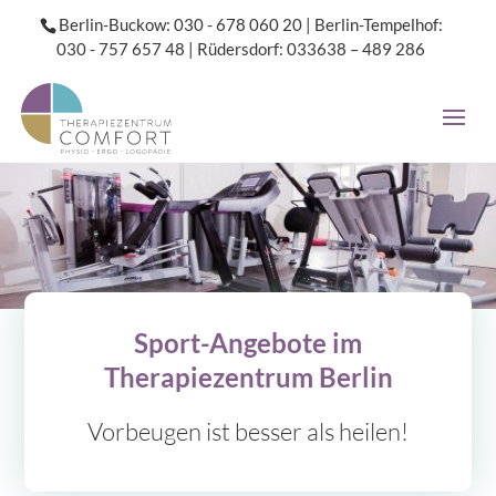
S
Berlin-Buckow: 030 - 678 060 20
|
Berlin-Tempelhof:
k
030 - 757 657 48
|
Rüdersdorf: 033638 – 489 286
i
p
t
o
c
o
n
t
e
n
t
Sport-Angebote im
Therapiezentrum Berlin
Vorbeugen ist besser als heilen!