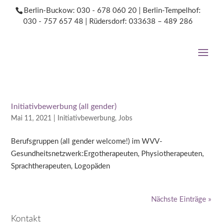
S
Berlin-Buckow: 030 - 678 060 20
|
Berlin-Tempelhof:
k
030 - 757 657 48
|
Rüdersdorf: 033638 – 489 286
i
p
t
o
c
o
n
t
e
Initiativbewerbung (all gender)
n
t
Mai 11, 2021
|
Initiativbewerbung
,
Jobs
Berufsgruppen (all gender welcome!) im WVV-
Gesundheitsnetzwerk:Ergotherapeuten, Physiotherapeuten,
Sprachtherapeuten, Logopäden
Nächste Einträge »
Kontakt